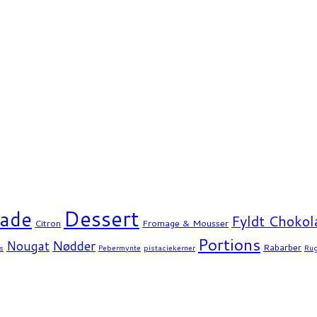
Dessert
ade
Fyldt Chokol
Citron
Fromage & Mousser
Portions
Nødder
Nougat
Rabarber
s
Pebermynte
pistaciekerner
Ru