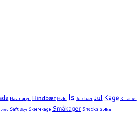
Is
Kage
ade
Jul
Hindbær
Havregryn
Hyld
Jordbær
Karamel
Småkager
Snacks
Saft
Skærekage
Solbær
gbrød
Skyr