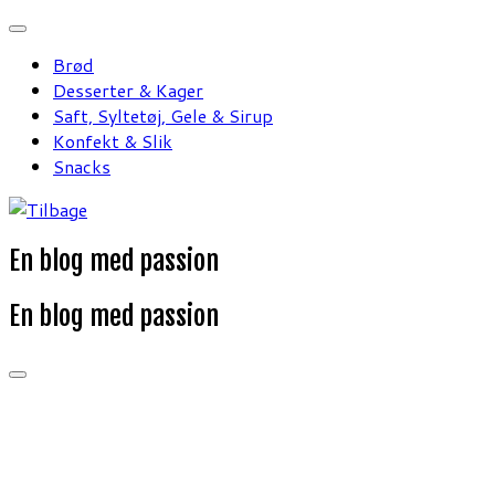
Fortsæt
til
Brød
indhold
Desserter & Kager
Saft, Syltetøj, Gele & Sirup
Konfekt & Slik
Snacks
En blog med passion
En blog med passion