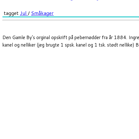
tagget
Jul
/
Småkager
Den Gamle By’s orginal opskrift på pebernødder fra år 1884. Ingr
kanel og nelliker (jeg brugte 1 spsk. kanel og 1 tsk. stødt nellike)