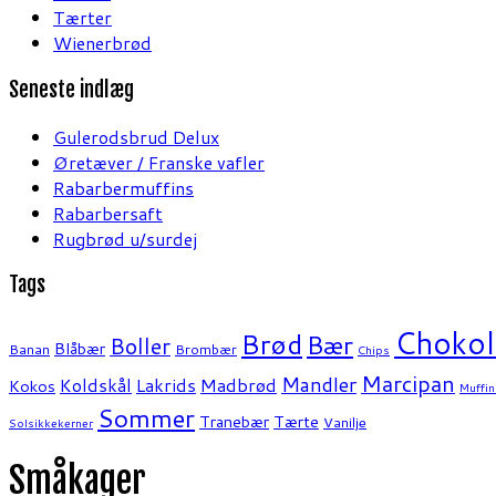
Tærter
Wienerbrød
Seneste indlæg
Gulerodsbrud Delux
Øretæver / Franske vafler
Rabarbermuffins
Rabarbersaft
Rugbrød u/surdej
Tags
Chokol
Brød
Bær
Boller
Blåbær
Banan
Brombær
Chips
Marcipan
Mandler
Koldskål
Lakrids
Madbrød
Kokos
Muffin
Sommer
Tranebær
Tærte
Vanilje
Solsikkekerner
Småkager