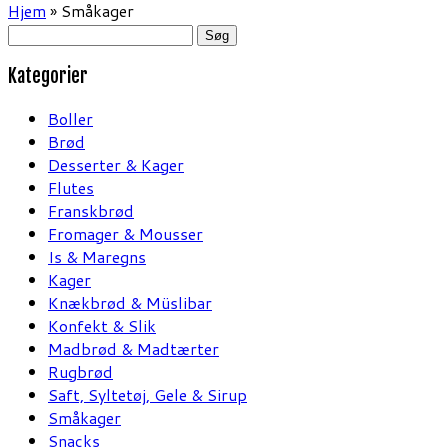
Hjem
»
Småkager
Søg
efter:
Kategorier
Boller
Brød
Desserter & Kager
Flutes
Franskbrød
Fromager & Mousser
Is & Maregns
Kager
Knækbrød & Müslibar
Konfekt & Slik
Madbrød & Madtærter
Rugbrød
Saft, Syltetøj, Gele & Sirup
Småkager
Snacks