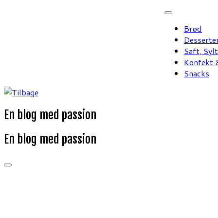
Fortsæt
til
Brød
indhold
Desserte
Saft, Syl
Konfekt &
Snacks
En blog med passion
En blog med passion