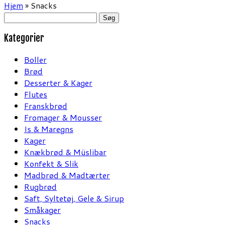
Hjem
»
Snacks
Søg
efter:
Kategorier
Boller
Brød
Desserter & Kager
Flutes
Franskbrød
Fromager & Mousser
Is & Maregns
Kager
Knækbrød & Müslibar
Konfekt & Slik
Madbrød & Madtærter
Rugbrød
Saft, Syltetøj, Gele & Sirup
Småkager
Snacks