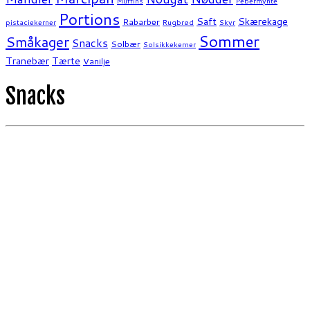
Muffins
Pebermynte
Portions
Saft
Skærekage
Rabarber
pistaciekerner
Rugbrød
Skyr
Sommer
Småkager
Snacks
Solbær
Solsikkekerner
Tranebær
Tærte
Vanilje
Snacks