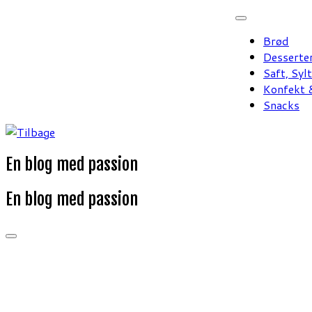
Fortsæt
til
Brød
indhold
Desserte
Saft, Syl
Konfekt &
Snacks
En blog med passion
En blog med passion