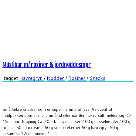
Müslibar m/ rosiner & jordnøddesmør
tagget
Havregryn
/
Nødder
/
Rosiner
/
Snacks
Små lækre snacks, som er super nemme at lave. Velegent til
madpakken som et mellemmåltid eller når den lækre sult melder sig 🙂
45min inc. Bagning Ca. 20 stk. Ingredienser: 100 g hasselnødder 100 g
rosiner 50 g kokosmel 50 g solsikkekerner 50 g havregryn 50 g
sesamfrø 1½ dl honning 1 […]