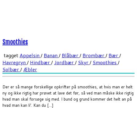
Smoothies
tagget
Appelsin
/
Banan
/
Blåbær
/
Brombær
/
Bær
/
Havregryn
/
Hindbær
/
Jordbær
/
Skyr
/
Smoothies
/
Solbær
/
Æbler
Der er så mange forskellige opkrifter på smoothies, at hvis man er helt
ny og ikke rigtig har prøvet at lave det før, så ved man måske ikke rigtig
hvad man skal forsøge sig med. I bund og grund kommer det helt an på
hvad man kan li’. Kan du […]