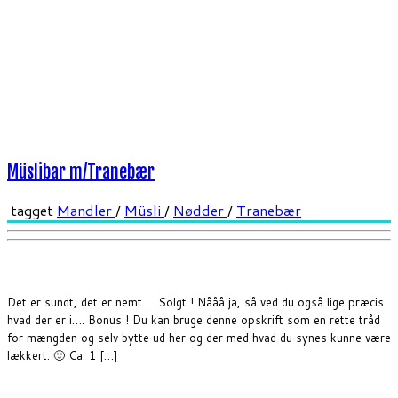
Müslibar m/Tranebær
tagget
Mandler
/
Müsli
/
Nødder
/
Tranebær
Det er sundt, det er nemt…. Solgt ! Nååå ja, så ved du også lige præcis
hvad der er i…. Bonus ! Du kan bruge denne opskrift som en rette tråd
for mængden og selv bytte ud her og der med hvad du synes kunne være
lækkert. 🙂 Ca. 1 […]