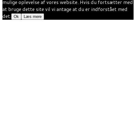
mulige oplevelse af vores website. Hvis du fortsætter med
super nemt at lave selv. her får du opskriften på Ristede Soya mandler
at bruge dette site vil vi antage at du er indforstået med
[…]
det.
Ok
Læs mere