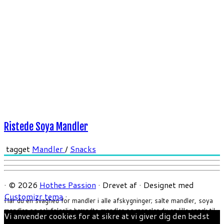
Ristede Soya Mandler
tagget
Mandler
/
Snacks
·
© 2026
Hothes Passion
·
Drevet af
·
Designet med
Customizr tema
·
Har du en svaghed for mandler i alle afskygninger; salte mandler, soya
mandler og selvfølgelig brændte mandler og mangler du en lille snack til
Vi anvender cookies for at sikre at vi giver dig den bedst
forret, tilbehør til hovedretten eller blot til en hyggelig stund, så er det