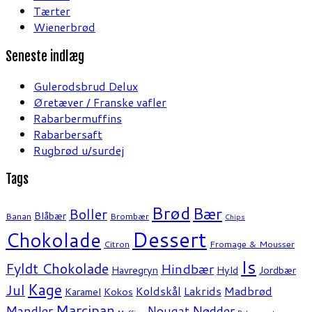
Tærter
Wienerbrød
Seneste indlæg
Gulerodsbrud Delux
Øretæver / Franske vafler
Rabarbermuffins
Rabarbersaft
Rugbrød u/surdej
Tags
Brød
Bær
Boller
Blåbær
Banan
Brombær
Chips
Dessert
Chokolade
Citron
Fromage & Mousser
Is
Fyldt Chokolade
Hindbær
Havregryn
Hyld
Jordbær
Kage
Jul
Koldskål
Lakrids
Madbrød
Karamel
Kokos
Marcipan
Mandler
Nødder
Nougat