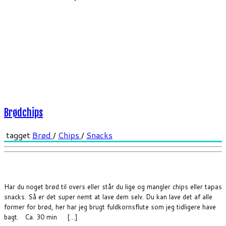
Brødchips
tagget
Brød
/
Chips
/
Snacks
Har du noget brød til overs eller står du lige og mangler chips eller tapas
snacks. Så er det super nemt at lave dem selv. Du kan lave det af alle
former for brød, her har jeg brugt fuldkornsflute som jeg tidligere have
bagt. Ca. 30 min […]