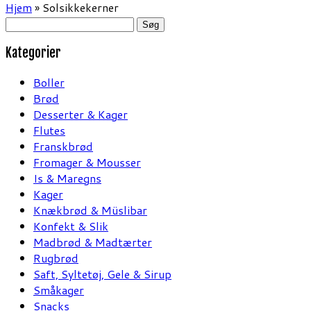
Hjem
»
Solsikkekerner
Søg
efter:
Kategorier
Boller
Brød
Desserter & Kager
Flutes
Franskbrød
Fromager & Mousser
Is & Maregns
Kager
Knækbrød & Müslibar
Konfekt & Slik
Madbrød & Madtærter
Rugbrød
Saft, Syltetøj, Gele & Sirup
Småkager
Snacks