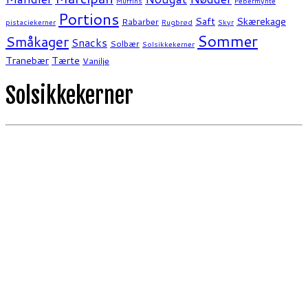
Muffins
Pebermynte
Portions
Saft
Skærekage
Rabarber
pistaciekerner
Rugbrød
Skyr
Sommer
Småkager
Snacks
Solbær
Solsikkekerner
Tranebær
Tærte
Vanilje
Solsikkekerner