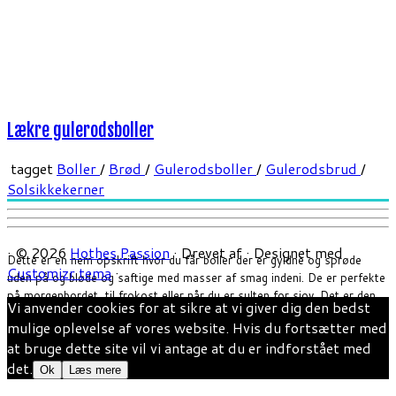
Lækre gulerodsboller
tagget
Boller
/
Brød
/
Gulerodsboller
/
Gulerodsbrud
/
Solsikkekerner
·
© 2026
Hothes Passion
·
Drevet af
·
Designet med
Dette er en nem opskrift hvor du får boller der er gyldne og sprøde
Customizr tema
·
uden på og bløde og saftige med masser af smag indeni. De er perfekte
på morgenbordet, til frokost eller når du er sulten for sjov. Det er den
Vi anvender cookies for at sikre at vi giver dig den bedst
samme grundopskrift til både gulerodsboller (Find opskriften på […]
mulige oplevelse af vores website. Hvis du fortsætter med
at bruge dette site vil vi antage at du er indforstået med
det.
Ok
Læs mere