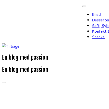
Fortsæt
til
Brød
indhold
Desserte
Saft, Syl
Konfekt &
Snacks
En blog med passion
En blog med passion