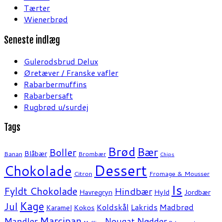
Tærter
Wienerbrød
Seneste indlæg
Gulerodsbrud Delux
Øretæver / Franske vafler
Rabarbermuffins
Rabarbersaft
Rugbrød u/surdej
Tags
Brød
Bær
Boller
Blåbær
Banan
Brombær
Chips
Dessert
Chokolade
Citron
Fromage & Mousser
Is
Fyldt Chokolade
Hindbær
Havregryn
Hyld
Jordbær
Kage
Jul
Koldskål
Lakrids
Madbrød
Karamel
Kokos
Marcipan
Mandler
Nødder
Nougat