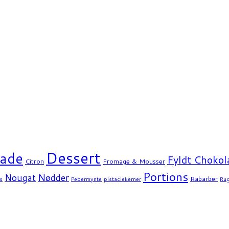
Dessert
ade
Fyldt Chokol
Citron
Fromage & Mousser
Portions
Nødder
Nougat
Rabarber
s
Pebermynte
pistaciekerner
Ru