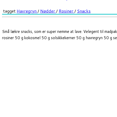
tagget
Havregryn
/
Nødder
/
Rosiner
/
Snacks
Små lækre snacks, som er super nemme at lave. Velegent til madpak
rosiner 50 g kokosmel 50 g solsikkekerner 50 g havregryn 50 g s