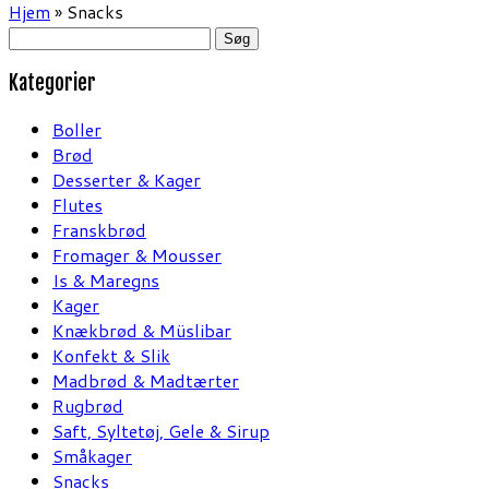
Hjem
»
Snacks
Søg
efter:
Kategorier
Boller
Brød
Desserter & Kager
Flutes
Franskbrød
Fromager & Mousser
Is & Maregns
Kager
Knækbrød & Müslibar
Konfekt & Slik
Madbrød & Madtærter
Rugbrød
Saft, Syltetøj, Gele & Sirup
Småkager
Snacks