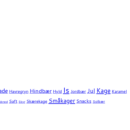
Is
Kage
ade
Jul
Hindbær
Havregryn
Hyld
Jordbær
Karamel
Småkager
Snacks
Saft
Skærekage
Solbær
gbrød
Skyr