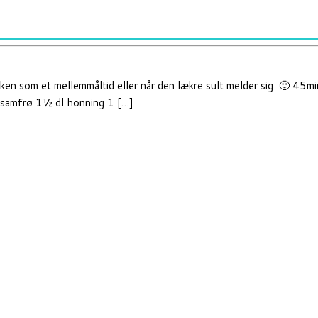
ken som et mellemmåltid eller når den lækre sult melder sig 🙂 45mi
esamfrø 1½ dl honning 1 […]