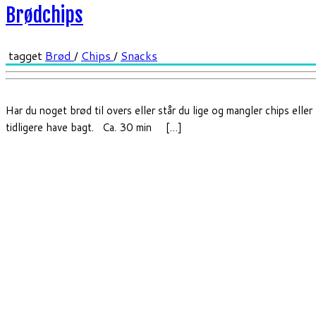
Brødchips
tagget
Brød
/
Chips
/
Snacks
Har du noget brød til overs eller står du lige og mangler chips elle
tidligere have bagt. Ca. 30 min […]