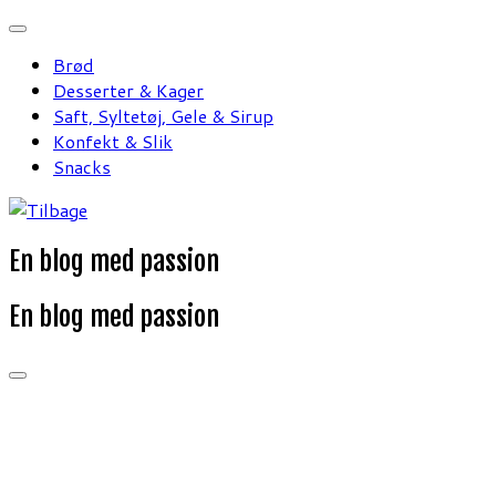
Fortsæt
til
Brød
indhold
Desserter & Kager
Saft, Syltetøj, Gele & Sirup
Konfekt & Slik
Snacks
En blog med passion
En blog med passion