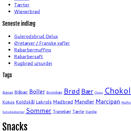
Tærter
Wienerbrød
Seneste indlæg
Gulerodsbrud Delux
Øretæver / Franske vafler
Rabarbermuffins
Rabarbersaft
Rugbrød u/surdej
Tags
Chokol
Brød
Bær
Boller
Blåbær
Banan
Brombær
Chips
Marcipan
Mandler
Koldskål
Lakrids
Madbrød
Kokos
Muffin
Sommer
Tranebær
Tærte
Vanilje
Solsikkekerner
Snacks