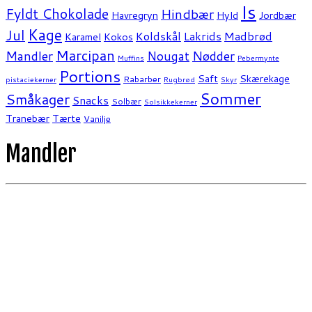
Is
Fyldt Chokolade
Hindbær
Havregryn
Hyld
Jordbær
Kage
Jul
Koldskål
Lakrids
Madbrød
Karamel
Kokos
Marcipan
Mandler
Nødder
Nougat
Muffins
Pebermynte
Portions
Saft
Skærekage
Rabarber
pistaciekerner
Rugbrød
Skyr
Sommer
Småkager
Snacks
Solbær
Solsikkekerner
Tranebær
Tærte
Vanilje
Mandler