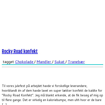
Rocky Road konfekt
tagget
Chokolade
/
Mandler
/
Sukat
/
Tranebær
Til vores julefest på arbejdet havde vi forskellige leverandøre,
hvoriblandt én af dem havde lavet en super lækker konfekt de kaldte for
“Rocky Road Konfekt”. Jeg må blankt erkende, at de fik besøg af mig op
til flere gange. Det er virkelig en kaloriebumpe, men uhh hvor er de bare
[…]