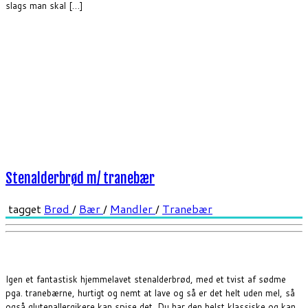
slags man skal […]
Stenalderbrød m/ tranebær
tagget
Brød
/
Bær
/
Mandler
/
Tranebær
Igen et fantastisk hjemmelavet stenalderbrød, med et tvist af sødme
pga. tranebærne, hurtigt og nemt at lave og så er det helt uden mel, så
også glutenallergikere kan spise det. Du har den helst klassiske og kan