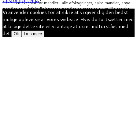
Customizr tema
·
Har du en svaghed for mandler i alle afskygninger; salte mandler, soya
mandler og selvfølgelig brændte mandler og mangler du en lille snack til
Vi anvender cookies for at sikre at vi giver dig den bedst
forret, tilbehør til hovedretten eller blot til en hyggelig stund, så er det
mulige oplevelse af vores website. Hvis du fortsætter med
super nemt at lave selv. her får du opskriften på Ristede Soya mandler
at bruge dette site vil vi antage at du er indforstået med
[…]
det.
Ok
Læs mere