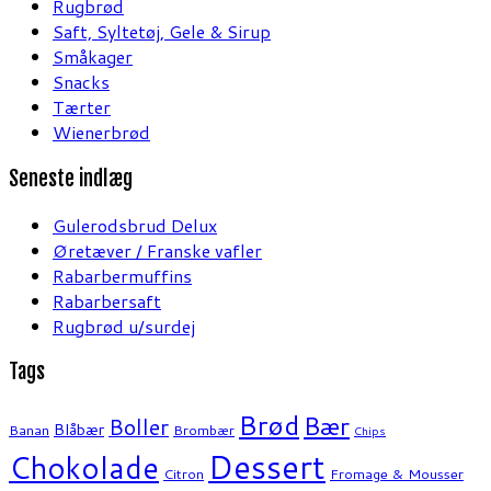
Rugbrød
Saft, Syltetøj, Gele & Sirup
Småkager
Snacks
Tærter
Wienerbrød
Seneste indlæg
Gulerodsbrud Delux
Øretæver / Franske vafler
Rabarbermuffins
Rabarbersaft
Rugbrød u/surdej
Tags
Brød
Bær
Boller
Blåbær
Banan
Brombær
Chips
Dessert
Chokolade
Citron
Fromage & Mousser