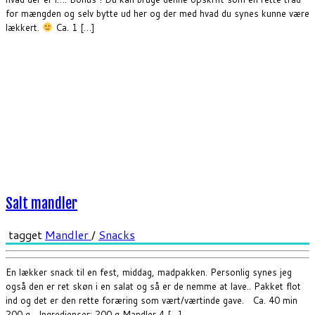
for mængden og selv bytte ud her og der med hvad du synes kunne være
lækkert.
Ca. 1 […]
Salt mandler
tagget
Mandler
/
Snacks
En lækker snack til en fest, middag, madpakken. Personlig synes jeg
også den er ret skøn i en salat og så er de nemme at lave.. Pakket flot
ind og det er den rette foræring som vært/værtinde gave. Ca. 40 min
200 g Ingredienser: 200 g Mandler 4 […]