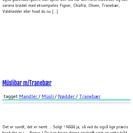
variere brødet med eksempelvis Figner, Chiafrø, Oliven, Tranebær,
Valdnødder eller hvad du nu […]
Müslibar m/Tranebær
tagget
Mandler
/
Müsli
/
Nødder
/
Tranebær
Det er sundt, det er nemt…. Solgt ! Nååå ja, så ved du også lige præcis
hvad der er i…. Bonus ! Du kan bruge denne opskrift som en rette tråd