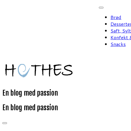
Fortsæt
til
Brød
indhold
Desserte
Saft, Syl
Konfekt &
Snacks
En blog med passion
En blog med passion