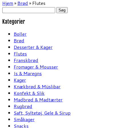
Hjem
»
Brød
»
Flutes
Søg
efter:
Kategorier
Boller
Brød
Desserter & Kager
Flutes
Franskbrød
Fromager & Mousser
Is & Maregns
Kager
Knækbrød & Müslibar
Konfekt & Slik
Madbrød & Madtærter
Rugbrød
Saft, Syltetøj, Gele & Sirup
Småkager
Snacks