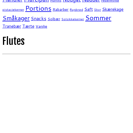
Muffins
Pebermynte
Portions
Saft
Skærekage
Rabarber
pistaciekerner
Rugbrød
Skyr
Sommer
Småkager
Snacks
Solbær
Solsikkekerner
Tranebær
Tærte
Vanilje
Flutes