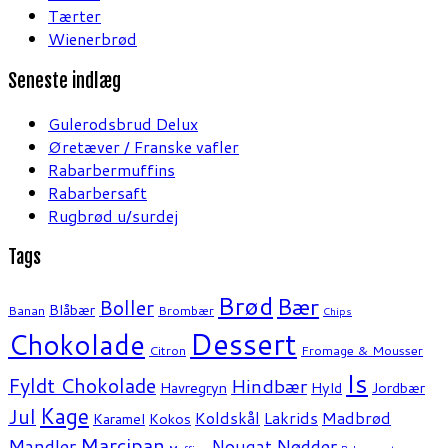
Tærter
Wienerbrød
Seneste indlæg
Gulerodsbrud Delux
Øretæver / Franske vafler
Rabarbermuffins
Rabarbersaft
Rugbrød u/surdej
Tags
Brød
Bær
Boller
Blåbær
Banan
Brombær
Chips
Dessert
Chokolade
Citron
Fromage & Mousser
Is
Fyldt Chokolade
Hindbær
Havregryn
Hyld
Jordbær
Kage
Jul
Koldskål
Lakrids
Madbrød
Karamel
Kokos
Marcipan
Mandler
Nødder
Nougat