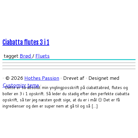
Ciabatta flutes 3 i 1
tagget
Brød
/
Fluets
·
© 2026
Hothes Passion
·
Drevet af
·
Designet med
Customizr tema
·
Dette er så absolut min ynglingposskrift på ciabattabrød, flutes og
boller en 3 i 1 opskrift. Så leder du stadig efter den perfekte ciabatta
opskrift, så tør jeg næsten godt sige, at du er i mål 🙂 Det er få
ingredienser og den er super nem at gå til og så […]