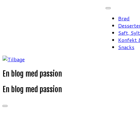
Fortsæt
til
Brød
indhold
Desserte
Saft, Syl
Konfekt &
Snacks
En blog med passion
En blog med passion