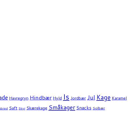
Is
Kage
ade
Jul
Hindbær
Havregryn
Hyld
Jordbær
Karamel
Småkager
Snacks
Saft
Skærekage
Solbær
gbrød
Skyr