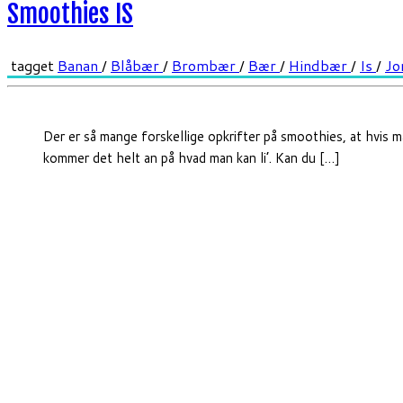
Smoothies IS
tagget
Banan
/
Blåbær
/
Brombær
/
Bær
/
Hindbær
/
Is
/
Jo
Der er så mange forskellige opkrifter på smoothies, at hvis ma
kommer det helt an på hvad man kan li’. Kan du […]