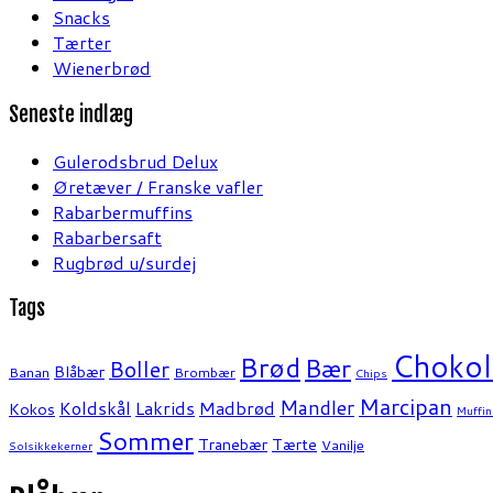
Snacks
Tærter
Wienerbrød
Seneste indlæg
Gulerodsbrud Delux
Øretæver / Franske vafler
Rabarbermuffins
Rabarbersaft
Rugbrød u/surdej
Tags
Chokol
Brød
Bær
Boller
Blåbær
Banan
Brombær
Chips
Marcipan
Mandler
Koldskål
Lakrids
Madbrød
Kokos
Muffin
Sommer
Tranebær
Tærte
Vanilje
Solsikkekerner