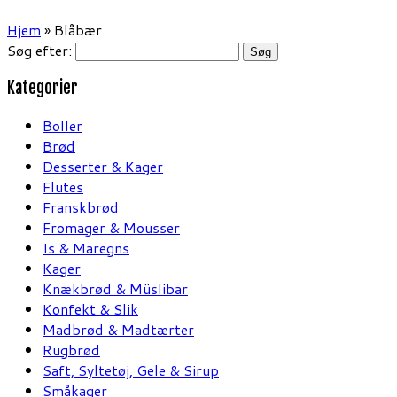
Hjem
»
Blåbær
Søg efter:
Kategorier
Boller
Brød
Desserter & Kager
Flutes
Franskbrød
Fromager & Mousser
Is & Maregns
Kager
Knækbrød & Müslibar
Konfekt & Slik
Madbrød & Madtærter
Rugbrød
Saft, Syltetøj, Gele & Sirup
Småkager