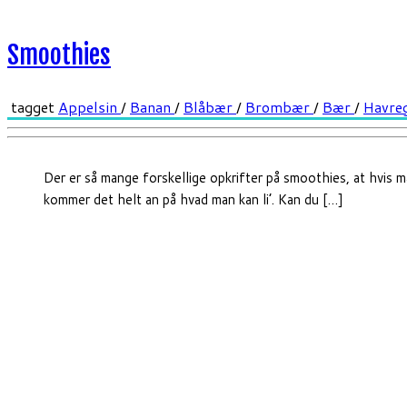
Smoothies
tagget
Appelsin
/
Banan
/
Blåbær
/
Brombær
/
Bær
/
Havre
Der er så mange forskellige opkrifter på smoothies, at hvis ma
kommer det helt an på hvad man kan li’. Kan du […]