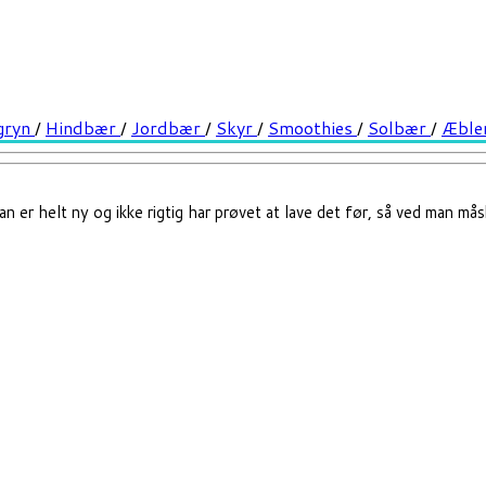
gryn
/
Hindbær
/
Jordbær
/
Skyr
/
Smoothies
/
Solbær
/
Æble
n er helt ny og ikke rigtig har prøvet at lave det før, så ved man må