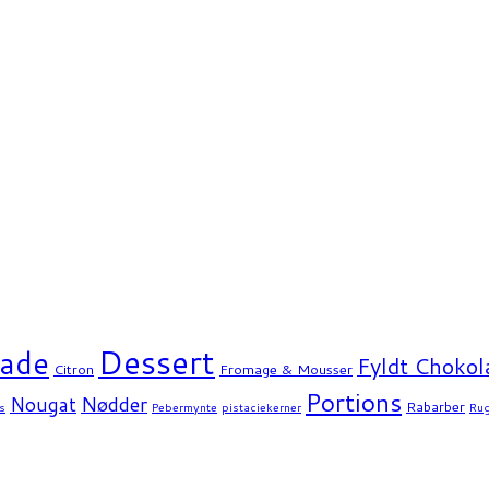
Dessert
ade
Fyldt Chokol
Citron
Fromage & Mousser
Portions
Nødder
Nougat
Rabarber
s
Pebermynte
pistaciekerner
Ru