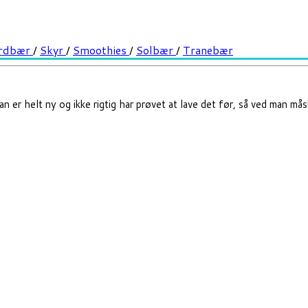
rdbær
/
Skyr
/
Smoothies
/
Solbær
/
Tranebær
n er helt ny og ikke rigtig har prøvet at lave det før, så ved man må