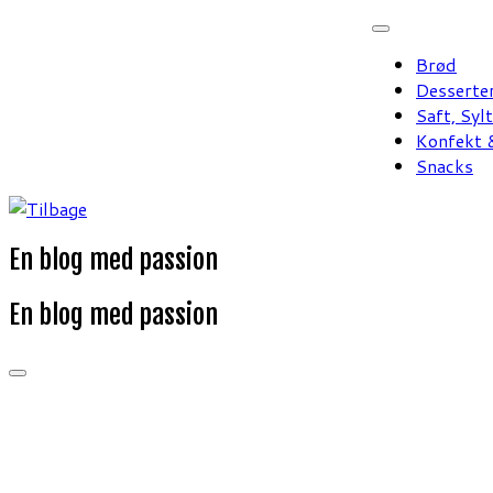
Fortsæt
til
Brød
indhold
Desserte
Saft, Syl
Konfekt &
Snacks
En blog med passion
En blog med passion