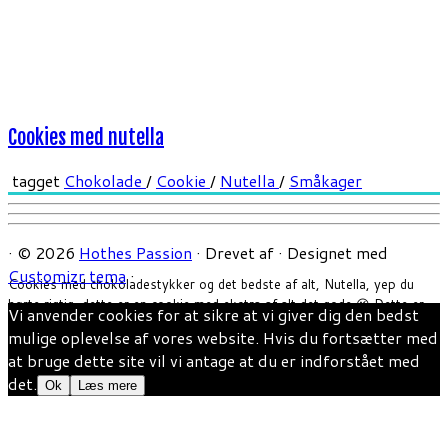
Cookies med nutella
tagget
Chokolade
/
Cookie
/
Nutella
/
Småkager
·
© 2026
Hothes Passion
·
Drevet af
·
Designet med
Customizr tema
·
Cookies med chokoladestykker og det bedste af alt, Nutella, yep du
hørte rigtig, dette er en cookie med ekstra af alt det gode 😉 Dette er
Vi anvender cookies for at sikre at vi giver dig den bedst
en opskrift jeg har fået af min bror, der havde bagt og medbragt dem
mulige oplevelse af vores website. Hvis du fortsætter med
som dessert en dag vi spiste hos vores forældre. Han […]
at bruge dette site vil vi antage at du er indforstået med
det.
Ok
Læs mere