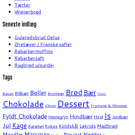
Tærter
Wienerbrød
Seneste indlæg
Gulerodsbrud Delux
Øretæver / Franske vafler
Rabarbermuffins
Rabarbersaft
Rugbrød u/surdej
Tags
Brød
Bær
Boller
Blåbær
Banan
Brombær
Chips
Dessert
Chokolade
Citron
Fromage & Mousser
Is
Fyldt Chokolade
Hindbær
Havregryn
Hyld
Jordbær
Kage
Jul
Koldskål
Lakrids
Madbrød
Karamel
Kokos
Marcipan
Mandler
Nødder
Nougat