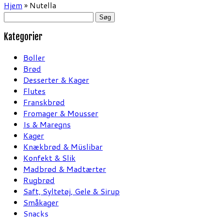
Hjem
»
Nutella
Søg
efter:
Kategorier
Boller
Brød
Desserter & Kager
Flutes
Franskbrød
Fromager & Mousser
Is & Maregns
Kager
Knækbrød & Müslibar
Konfekt & Slik
Madbrød & Madtærter
Rugbrød
Saft, Syltetøj, Gele & Sirup
Småkager
Snacks