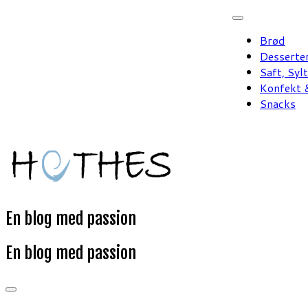
Fortsæt
til
Brød
indhold
Desserte
Saft, Syl
Konfekt &
Snacks
En blog med passion
En blog med passion