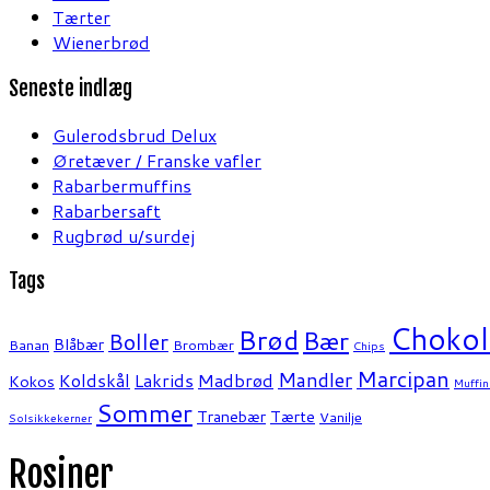
Tærter
Wienerbrød
Seneste indlæg
Gulerodsbrud Delux
Øretæver / Franske vafler
Rabarbermuffins
Rabarbersaft
Rugbrød u/surdej
Tags
Chokol
Brød
Bær
Boller
Blåbær
Banan
Brombær
Chips
Marcipan
Mandler
Koldskål
Lakrids
Madbrød
Kokos
Muffin
Sommer
Tranebær
Tærte
Vanilje
Solsikkekerner
Rosiner