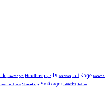
Is
Kage
ade
Jul
Hindbær
Havregryn
Hyld
Jordbær
Karamel
Småkager
Snacks
Saft
Skærekage
Solbær
gbrød
Skyr