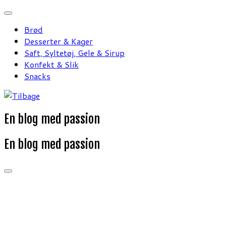
Fortsæt
til
Brød
indhold
Desserter & Kager
Saft, Syltetøj, Gele & Sirup
Konfekt & Slik
Snacks
En blog med passion
En blog med passion