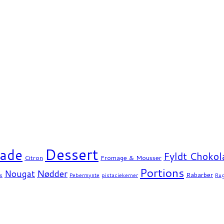
Dessert
ade
Fyldt Chokol
Citron
Fromage & Mousser
Portions
Nødder
Nougat
Rabarber
s
Pebermynte
pistaciekerner
Ru