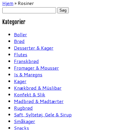
Hjem
»
Rosiner
Søg
efter:
Kategorier
Boller
Brød
Desserter & Kager
Flutes
Franskbrød
Fromager & Mousser
Is & Maregns
Kager
Knækbrød & Müslibar
Konfekt & Slik
Madbrød & Madtærter
Rugbrød
Saft, Syltetøj, Gele & Sirup
Småkager
Snacks