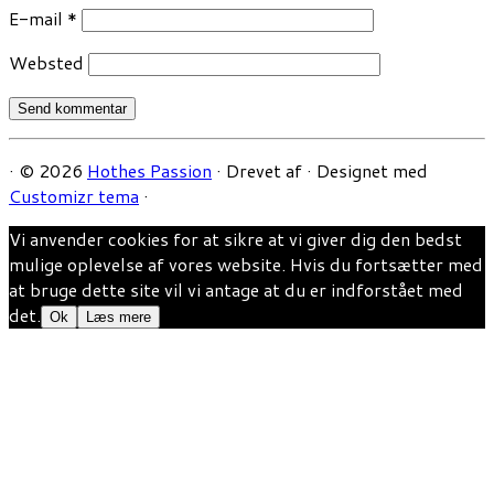
E-mail
*
Websted
·
© 2026
Hothes Passion
·
Drevet af
·
Designet med
Customizr tema
·
Vi anvender cookies for at sikre at vi giver dig den bedst
mulige oplevelse af vores website. Hvis du fortsætter med
at bruge dette site vil vi antage at du er indforstået med
det.
Ok
Læs mere