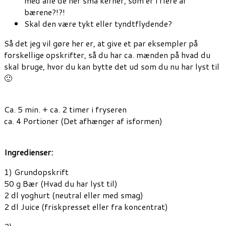
med alle de her små kerner, som er i flere af
bærene?!?!
Skal den være tykt eller tyndtflydende?
Så det jeg vil gøre her er, at give et par eksempler på
forskellige opskrifter, så du har ca. mænden på hvad du
skal bruge, hvor du kan bytte det ud som du nu har lyst til
🙂
Ca. 5 min. + ca. 2 timer i fryseren
ca. 4 Portioner (Det afhænger af isformen)
Ingredienser:
1) Grundopskrift
50 g Bær (Hvad du har lyst til)
2 dl yoghurt (neutral eller med smag)
2 dl Juice (friskpresset eller fra koncentrat)