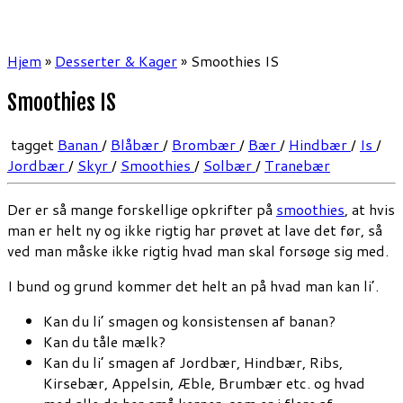
Hjem
»
Desserter & Kager
»
Smoothies IS
Smoothies IS
tagget
Banan
/
Blåbær
/
Brombær
/
Bær
/
Hindbær
/
Is
/
Jordbær
/
Skyr
/
Smoothies
/
Solbær
/
Tranebær
Der er så mange forskellige opkrifter på
smoothies
, at hvis
man er helt ny og ikke rigtig har prøvet at lave det før, så
ved man måske ikke rigtig hvad man skal forsøge sig med.
I bund og grund kommer det helt an på hvad man kan li’.
Kan du li’ smagen og konsistensen af banan?
Kan du tåle mælk?
Kan du li’ smagen af Jordbær, Hindbær, Ribs,
Kirsebær, Appelsin, Æble, Brumbær etc. og hvad