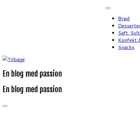
Fortsæt
til
Brød
indhold
Desserte
Saft, Syl
Konfekt &
Snacks
En blog med passion
En blog med passion