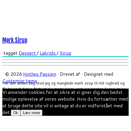
Mørk Sirup
tagget
Dessert
/
Lakrids
/
Sirup
·
© 2026
Hothes Passion
·
Drevet af
·
Designet med
Customizr tema
·
Her den anden dag stod jeg og manglede mørk sirup til mit rugbrød og
fik brygget denne fantastiske møre sirup, som jeg næsten kunne spise
Vi anvender cookies for at sikre at vi giver dig den bedst
med ske 😀 Det er også en sirup du sagtens kan bruge til topping på ex
mulige oplevelse af vores website. Hvis du fortsætter med
skyr, desserter eller andet. Ca. 30-45 minCa. 1L Ingredienser: […]
at bruge dette site vil vi antage at du er indforstået med
det.
Ok
Læs mere