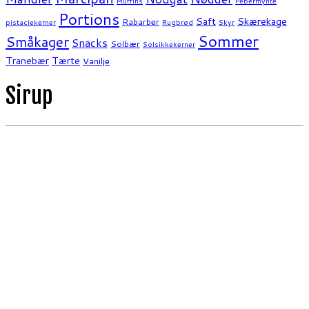
Muffins
Pebermynte
Portions
Saft
Skærekage
Rabarber
pistaciekerner
Rugbrød
Skyr
Sommer
Småkager
Snacks
Solbær
Solsikkekerner
Tranebær
Tærte
Vanilje
Sirup