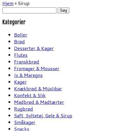
Hjem
»
Sirup
Søg
efter:
Kategorier
Boller
Brød
Desserter & Kager
Flutes
Franskbrød
Fromager & Mousser
Is & Maregns
Kager
Knækbrød & Müslibar
Konfekt & Slik
Madbrød & Madtærter
Rugbrød
Saft, Syltetøj, Gele & Sirup
Småkager
Snacks