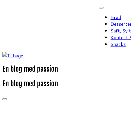
Fortsæt
til
Brød
indhold
Desserte
Saft, Syl
Konfekt &
Snacks
En blog med passion
En blog med passion