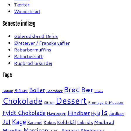
Tærter
Wienerbrød
Seneste indlæg
Gulerodsbrud Delux
Øretæver / Franske vafler
Rabarbermuffins
Rabarbersaft
Rugbrød u/surdej
Tags
Brød
Bær
Boller
Blåbær
Banan
Brombær
Chips
Dessert
Chokolade
Citron
Fromage & Mousser
Is
Fyldt Chokolade
Hindbær
Havregryn
Hyld
Jordbær
Kage
Jul
Koldskål
Lakrids
Madbrød
Karamel
Kokos
Marcipan
Mandler
Nødder
Nougat