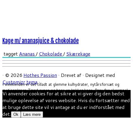
Kage m/ ananasjuice & chokolade
tagget
Ananas
/
Chokolade
/
Skærekage
·
© 2026
Hothes Passion
·
Drevet af
·
Designet med
Customizr tema
·
I weekenden er det tilladt at glemme kulhydrater, nytårsforsæt og
motionplaner. Tænd ovnen og bage en lækker kage. Prøv for eksempel
Vi anvender cookies for at sikre at vi giver dig den bedst
denne ananas og chokolade kage som med ananasjuicen giver kagen en
mulige oplevelse af vores website. Hvis du fortsætter med
frisk smag og et pift af sommer. Ca. 1 time inkl. Bagning Ca. 20 stk. i
at bruge dette site vil vi antage at du er indforstået med
en […]
det.
Ok
Læs mere