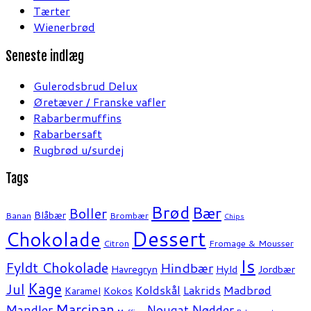
Tærter
Wienerbrød
Seneste indlæg
Gulerodsbrud Delux
Øretæver / Franske vafler
Rabarbermuffins
Rabarbersaft
Rugbrød u/surdej
Tags
Brød
Bær
Boller
Blåbær
Banan
Brombær
Chips
Dessert
Chokolade
Citron
Fromage & Mousser
Is
Fyldt Chokolade
Hindbær
Havregryn
Hyld
Jordbær
Kage
Jul
Koldskål
Lakrids
Madbrød
Karamel
Kokos
Marcipan
Mandler
Nødder
Nougat