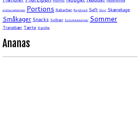
Muffins
Pebermynte
Portions
Saft
Skærekage
Rabarber
pistaciekerner
Rugbrød
Skyr
Sommer
Småkager
Snacks
Solbær
Solsikkekerner
Tranebær
Tærte
Vanilje
Ananas