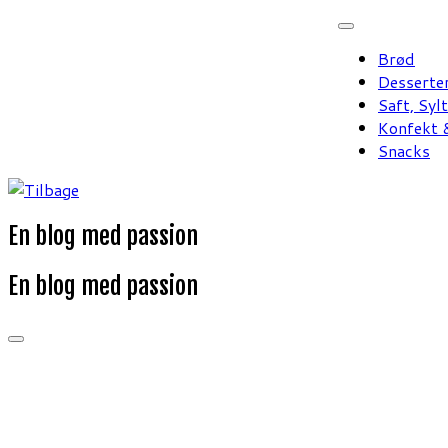
Fortsæt
til
Brød
indhold
Desserte
Saft, Syl
Konfekt &
Snacks
En blog med passion
En blog med passion