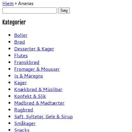
Hjem
»
Ananas
Søg
efter:
Kategorier
Boller
Brød
Desserter & Kager
Flutes
Franskbrød
Fromager & Mousser
Is & Maregns
Kager
Knækbrød & Müslibar
Konfekt & Slik
Madbrød & Madtærter
Rugbrød
Saft, Syltetøj, Gele & Sirup
Småkager
Snacks