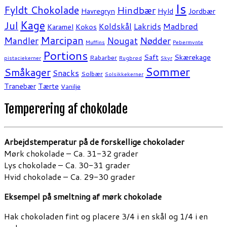
Is
Fyldt Chokolade
Hindbær
Havregryn
Hyld
Jordbær
Kage
Jul
Koldskål
Lakrids
Madbrød
Karamel
Kokos
Marcipan
Mandler
Nødder
Nougat
Muffins
Pebermynte
Portions
Saft
Skærekage
Rabarber
pistaciekerner
Rugbrød
Skyr
Sommer
Småkager
Snacks
Solbær
Solsikkekerner
Tranebær
Tærte
Vanilje
Temperering af chokolade
Arbejdstemperatur på de forskellige chokolader
Mørk chokolade – Ca. 31-32 grader
Lys chokolade – Ca. 30-31 grader
Hvid chokolade – Ca. 29-30 grader
Eksempel på smeltning af mørk chokolade
Hak chokoladen fint og placere 3/4 i en skål og 1/4 i en