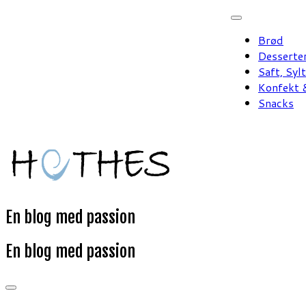
Fortsæt
til
Brød
indhold
Desserte
Saft, Syl
Konfekt &
Snacks
En blog med passion
En blog med passion