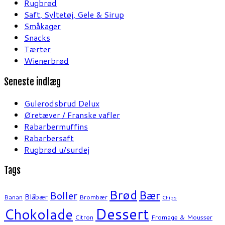
Rugbrød
Saft, Syltetøj, Gele & Sirup
Småkager
Snacks
Tærter
Wienerbrød
Seneste indlæg
Gulerodsbrud Delux
Øretæver / Franske vafler
Rabarbermuffins
Rabarbersaft
Rugbrød u/surdej
Tags
Brød
Bær
Boller
Blåbær
Banan
Brombær
Chips
Dessert
Chokolade
Citron
Fromage & Mousser