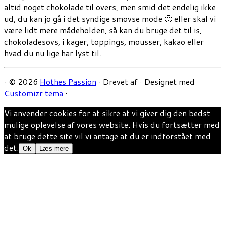
altid noget chokolade til overs, men smid det endelig ikke
ud, du kan jo gå i det syndige smovse mode 🙂 eller skal vi
være lidt mere mådeholden, så kan du bruge det til is,
chokoladesovs, i kager, toppings, mousser, kakao eller
hvad du nu lige har lyst til.
·
© 2026
Hothes Passion
·
Drevet af
·
Designet med
Customizr tema
·
Vi anvender cookies for at sikre at vi giver dig den bedst
mulige oplevelse af vores website. Hvis du fortsætter med
at bruge dette site vil vi antage at du er indforstået med
det.
Ok
Læs mere