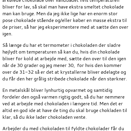
bliver for lav, så skal man have ekstra smeltet chokolade
man kan bruge. Men da jeg ikke lige har en enorm stor
pose chokolade stående og/eller køber en masse ekstra til
de priser, så har jeg eksperimentere med at sætte den over
igen.
Så længe du har et termometer i chokoladen der sladre
højlydt om temperaturen så kan du, hvis din chokolade
bliver for kold at arbejde med, sætte den over til den igen
når de 30 grader og jeg mener 30, for hvis den kommer
over de 31-32 så er det at krystallerne bliver ødelagte og
du får den her grålig stribede chokolade når den størkner.
En metalskål bliver lynhurtig opvarmet og samtidig
fordeler den også varmen rigtig godt, så du har nemmere
ved at arbejde med chokoladen i længere tid. Men det er
altid en god ide at have de ting du skal bruge chokladen til
klar, så du ikke lader chokoladen vente.
Arbejder du med chokoladen til fyldte chokolader får du