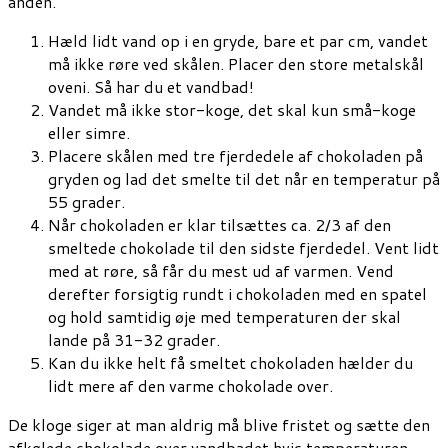
anden.
Hæld lidt vand op i en gryde, bare et par cm, vandet
må ikke røre ved skålen. Placer den store metalskål
oveni. Så har du et vandbad!
Vandet må ikke stor-koge, det skal kun små-koge
eller simre.
Placere skålen med tre fjerdedele af chokoladen på
gryden og lad det smelte til det når en temperatur på
55 grader.
Når chokoladen er klar tilsættes ca. 2/3 af den
smeltede chokolade til den sidste fjerdedel. Vent lidt
med at røre, så får du mest ud af varmen. Vend
derefter forsigtig rundt i chokoladen med en spatel
og hold samtidig øje med temperaturen der skal
lande på 31-32 grader.
Kan du ikke helt få smeltet chokoladen hælder du
lidt mere af den varme chokolade over.
De kloge siger at man aldrig må blive fristet og sætte den
afkølede chokolade over vandbadet hvis temperaturen