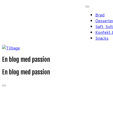
Fortsæt
til
Brød
indhold
Desserte
Saft, Syl
Konfekt &
Snacks
En blog med passion
En blog med passion