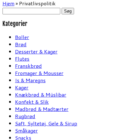
Hjem
»
Privatlivspolitik
Søg
efter:
Kategorier
Boller
Brød
Desserter & Kager
Flutes
Franskbrød
Fromager & Mousser
Is & Maregns
Kager
Knækbrød & Müslibar
Konfekt & Slik
Madbrød & Madtærter
Rugbrød
Saft, Syltetøj, Gele & Sirup
Småkager
Snacks