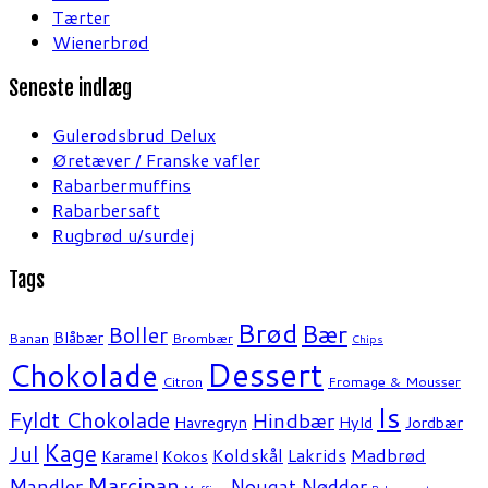
Tærter
Wienerbrød
Seneste indlæg
Gulerodsbrud Delux
Øretæver / Franske vafler
Rabarbermuffins
Rabarbersaft
Rugbrød u/surdej
Tags
Brød
Bær
Boller
Blåbær
Banan
Brombær
Chips
Dessert
Chokolade
Citron
Fromage & Mousser
Is
Fyldt Chokolade
Hindbær
Havregryn
Hyld
Jordbær
Kage
Jul
Koldskål
Lakrids
Madbrød
Karamel
Kokos
Marcipan
Mandler
Nødder
Nougat