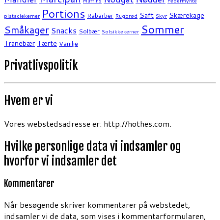
Muffins
Pebermynte
Portions
Saft
Skærekage
Rabarber
pistaciekerner
Rugbrød
Skyr
Sommer
Småkager
Snacks
Solbær
Solsikkekerner
Tranebær
Tærte
Vanilje
Privatlivspolitik
Hvem er vi
Vores webstedsadresse er: http://hothes.com.
Hvilke personlige data vi indsamler og
hvorfor vi indsamler det
Kommentarer
Når besøgende skriver kommentarer på webstedet,
indsamler vi de data, som vises i kommentarformularen,