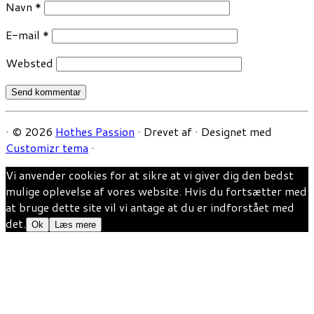
Navn
*
E-mail
*
Websted
·
© 2026
Hothes Passion
·
Drevet af
·
Designet med
Customizr tema
·
Vi anvender cookies for at sikre at vi giver dig den bedst
mulige oplevelse af vores website. Hvis du fortsætter med
at bruge dette site vil vi antage at du er indforstået med
det.
Ok
Læs mere