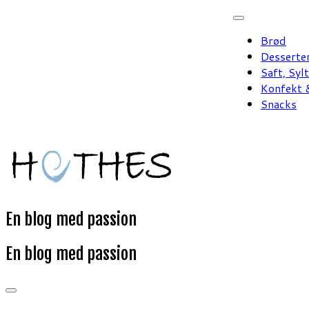
Fortsæt
til
Brød
indhold
Desserte
Saft, Syl
Konfekt &
Snacks
En blog med passion
En blog med passion