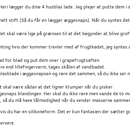
Heri lægger du dine 4 husblas lade. Jeg plejer at putte dem i 
 stift (Så du får en lægger æggesnaps). Når du syntes det er 
, det skal være lige på grænsen til at det begynder at blive
enting hvis der kommer trevler med af frugtkødet, jeg syntes 
d for blad og put dem over i grapefrugtsaften.
e end lillefingervarm, tages skålen af vandbadet.
sblade i æggesnapsen og røre det sammen, så du ikke ser nog
t skal være sådan at det ligner klumper når du pisker.
naps blandingen. Her skal du ikke røre men vande de to mas
olde, så du må have tålmodighed når du vender masserne samme
 hvis du har en silikoneform. Det er kun fantasien der sætter 
servere.