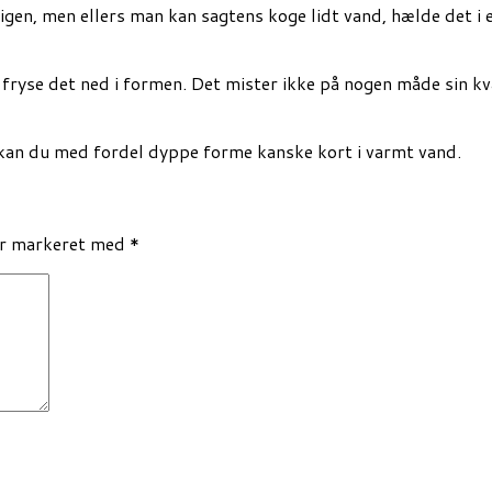
en, men ellers man kan sagtens koge lidt vand, hælde det i 
 fryse det ned i formen. Det mister ikke på nogen måde sin k
 kan du med fordel dyppe forme kanske kort i varmt vand.
er markeret med
*