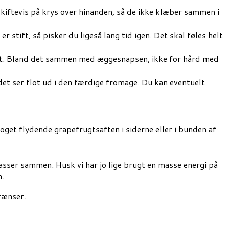
skiftevis på krys over hinanden, så de ikke klæber sammen i
stift, så pisker du ligeså lang tid igen. Det skal føles helt
 groft. Bland det sammen med æggesnapsen, ikke for hård med
det ser flot ud i den færdige fromage. Du kan eventuelt
et flydende grapefrugtsaften i siderne eller i bunden af
ser sammen. Husk vi har jo lige brugt en masse energi på
n.
grænser.