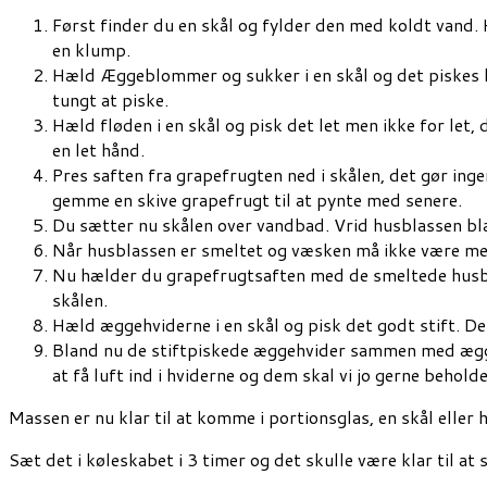
Først finder du en skål og fylder den med koldt vand. 
en klump.
Hæld Æggeblommer og sukker i en skål og det piskes helt
tungt at piske.
Hæld fløden i en skål og pisk det let men ikke for let
en let hånd.
Pres saften fra grapefrugten ned i skålen, det gør ing
gemme en skive grapefrugt til at pynte med senere.
Du sætter nu skålen over vandbad. Vrid husblassen bla
Når husblassen er smeltet og væsken må ikke være mer
Nu hælder du grapefrugtsaften med de smeltede husbla
skålen.
Hæld æggehviderne i en skål og pisk det godt stift. De
Bland nu de stiftpiskede æggehvider sammen med ægges
at få luft ind i hviderne og dem skal vi jo gerne beh
Massen er nu klar til at komme i portionsglas, en skål eller
Sæt det i køleskabet i 3 timer og det skulle være klar til at 