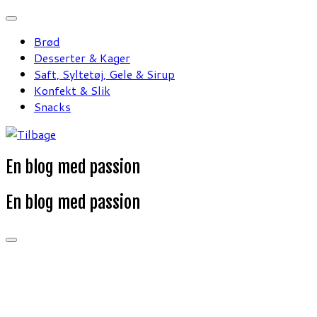
Fortsæt
til
Brød
indhold
Desserter & Kager
Saft, Syltetøj, Gele & Sirup
Konfekt & Slik
Snacks
En blog med passion
En blog med passion