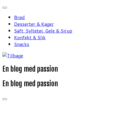
Fortsæt
til
Brød
indhold
Desserter & Kager
Saft, Syltetøj, Gele & Sirup
Konfekt & Slik
Snacks
En blog med passion
En blog med passion