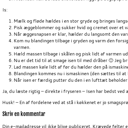
Is:
Mælk og fløde hældes i en stor gryde og bringes langs
Pisk æggeblommer og sukker hvid og cremet over et 
Når æggesnapsen er klar, hælder du langsomt den var
Kom nu blandingen tilbage i gryden og varm den forsi
varmen.
Hæld massen tilbage i skålen og pisk lidt af varmen ud
Nu er det tid til at smage isen til med dråber 🙂 Jeg 
Lad massen køle lidt af før du hælder den på ismaskine
Blandingen kommes nu i ismaskinen (den sættes til at kø
Når isen er færdig putter du den i en lufttæt beholder
Ja, du læste rigtig – direkte i fryseren – Isen har bedst ve
Husk! – En af fordelene ved at stå i køkkenet er jo smagspr
Skriv en kommentar
Din e-mailadresse vil ikke blive publiceret.
Krævede felter 