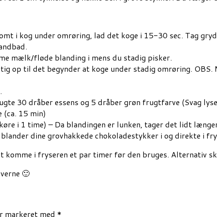
omt i kog under omrøring, lad det koge i 15-30 sec. Tag gry
vandbad.
me mælk/fløde blanding i mens du stadig pisker.
gtig op til det begynder at koge under stadig omrøring. OBS
.
brugte 30 dråber essens og 5 dråber grøn frugtfarve (Svag lys
 (ca. 15 min)
re i 1 time) – Da blandingen er lunken, tager det lidt længere
 blander dine grovhakkede chokoladestykker i og direkte i fry
d at komme i fryseren et par timer før den bruges. Alternativ
øverne 🙂
er markeret med
*