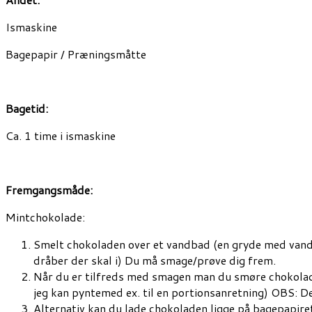
Ismaskine
Bagepapir / Præningsmåtte
Bagetid:
Ca. 1 time i ismaskine
Fremgangsmåde:
Mintchokolade:
Smelt chokoladen over et vandbad (en gryde med vand i 
dråber der skal i) Du må smage/prøve dig frem.
Når du er tilfreds med smagen man du smøre chokoladen
jeg kan pyntemed ex. til en portionsanretning) OBS: Det 
Alternativ kan du lade chokoladen ligge på bagepapiret 