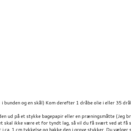
bunden og en skål) Kom derefter 1 dråbe olie i eller 35 dråb
 ud på et stykke bagepapir eller en præningsmåtte (Jeg bruge
skal ikke være et for tyndt lag, så vil du få svært ved at få s
i ca. 1 cm tykkelse og hakke den i grove stykker. Du vælger s