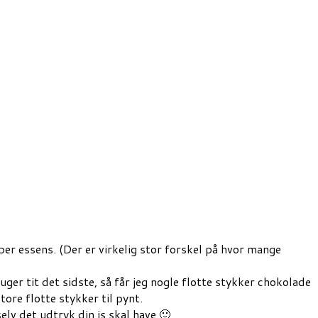
er essens. (Der er virkelig stor forskel på hvor mange
r tit det sidste, så får jeg nogle flotte stykker chokolade
tore flotte stykker til pynt.
elv det udtryk din is skal have 🙂