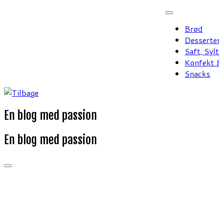
Fortsæt
til
Brød
indhold
Desserte
Saft, Syl
Konfekt &
Snacks
En blog med passion
En blog med passion