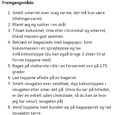
Fremgangsmåde:
Smelt smørret over svag varme, det må kun være
lillefingervarmt.
Bland æg og sukker i en skål
Tilsæt kokosmel, lime eller citronskal og smørret,
bland massen god sammen
Beklæd en bageplade med bagepapir, kom
kokosmassen i en sprøjtepose og lav
små kokostoppe (du kan også bruge 2 skeer til at
forme toppene med)
Bages på midterste rille i en forvarmet ovn på 175
grader.
Lad toppene afkøle på en bagerist
Smelt nougaten over vandbad, dyp kokostoppen i
nougaten eller smør det på. (Hvis du ser på billedet,
er der en enkelt uden chokolade, så du kan se hvor
jeg har smurt nougaten på)
Vend toppene med bunden op på bagepapiret og lad
nougaten tørre.