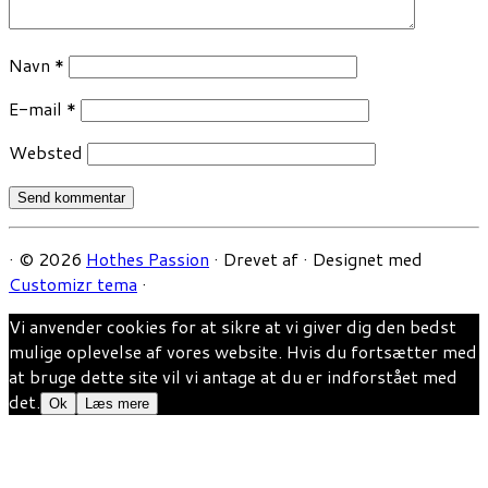
Navn
*
E-mail
*
Websted
·
© 2026
Hothes Passion
·
Drevet af
·
Designet med
Customizr tema
·
Vi anvender cookies for at sikre at vi giver dig den bedst
mulige oplevelse af vores website. Hvis du fortsætter med
at bruge dette site vil vi antage at du er indforstået med
det.
Ok
Læs mere