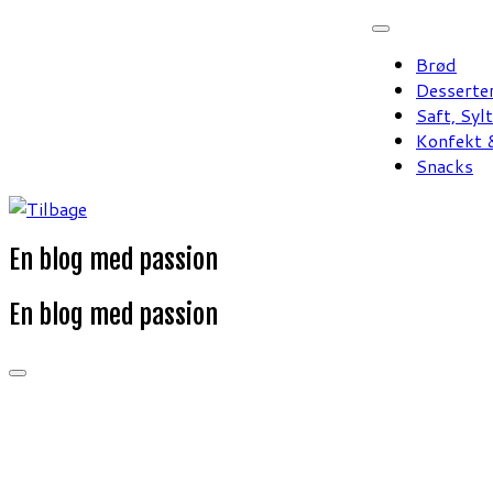
Fortsæt
til
Brød
indhold
Desserte
Saft, Syl
Konfekt &
Snacks
En blog med passion
En blog med passion