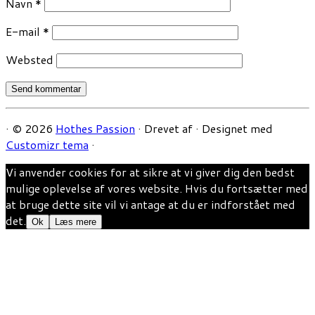
Navn
*
E-mail
*
Websted
·
© 2026
Hothes Passion
·
Drevet af
·
Designet med
Customizr tema
·
Vi anvender cookies for at sikre at vi giver dig den bedst
mulige oplevelse af vores website. Hvis du fortsætter med
at bruge dette site vil vi antage at du er indforstået med
det.
Ok
Læs mere