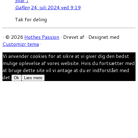
Svar
↓
Gaflen
24. juli 2024 ved 9:19
Tak for deling
·
© 2026
Hothes Passion
·
Drevet af
·
Designet med
Customizr tema
·
Vi anvender cookies for at sikre at vi giver dig den bedst
mulige oplevelse af vores website. Hvis du fortsætter med
at bruge dette site vil vi antage at du er indforstået med
det.
Ok
Læs mere