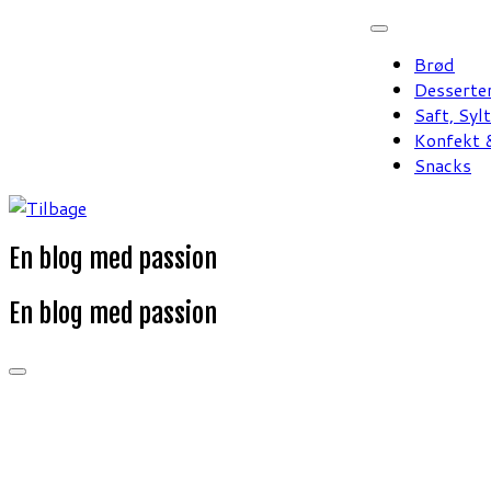
Fortsæt
til
Brød
indhold
Desserte
Saft, Syl
Konfekt &
Snacks
En blog med passion
En blog med passion