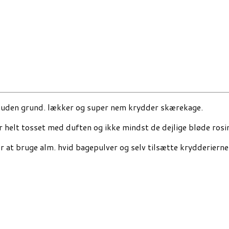
e uden grund. lækker og super nem krydder skærekage.
 er helt tosset med duften og ikke mindst de dejlige bløde ro
or at bruge alm. hvid bagepulver og selv tilsætte krydderierne