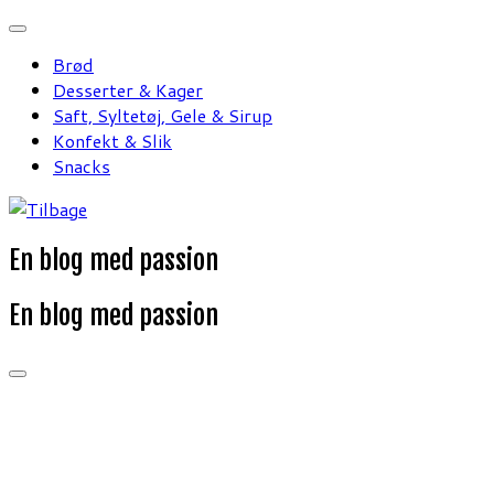
Fortsæt
til
Brød
indhold
Desserter & Kager
Saft, Syltetøj, Gele & Sirup
Konfekt & Slik
Snacks
En blog med passion
En blog med passion