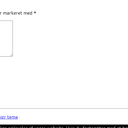
er markeret med
*
izr tema
·
lige oplevelse af vores website. Hvis du fortsætter med at bru