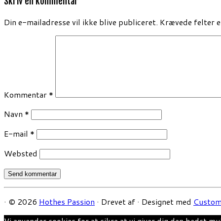
Skriv en kommentar
Din e-mailadresse vil ikke blive publiceret.
Krævede felter 
Kommentar
*
Navn
*
E-mail
*
Websted
·
© 2026
Hothes Passion
·
Drevet af
·
Designet med
Custom
Vi anvender cookies for at sikre at vi giver dig den bedst mu