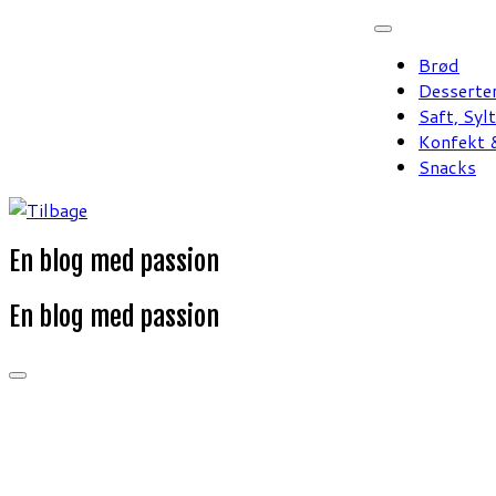
Fortsæt
til
Brød
indhold
Desserte
Saft, Syl
Konfekt &
Snacks
En blog med passion
En blog med passion